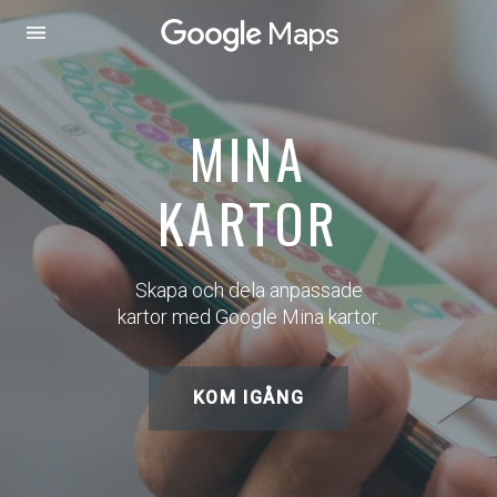
Maps
MINA
KARTOR
Skapa och dela anpassade
kartor med Google Mina kartor.
KOM IGÅNG