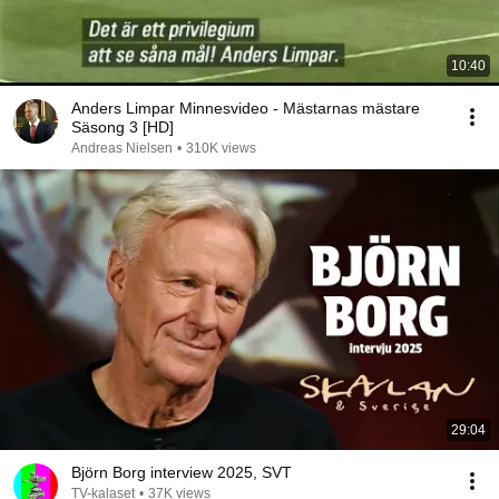
10:40
Anders Limpar Minnesvideo - Mästarnas mästare
Säsong 3 [HD]
Andreas Nielsen
•
310K views
29:04
Björn Borg interview 2025, SVT
TV-kalaset
•
37K views