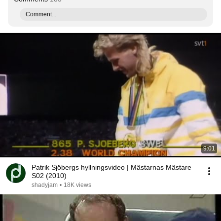
Comment...
9:01
Patrik Sjöbergs hyllningsvideo | Mästarnas Mästare
S02 (2010)
shadyjam
•
18K views