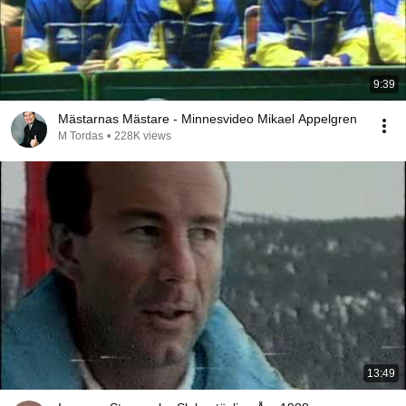
9:39
Mästarnas Mästare - Minnesvideo Mikael Appelgren
M Tordas
•
228K views
13:49