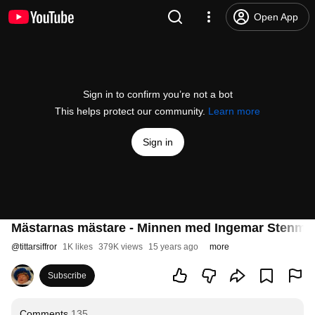
Open App
Sign in to confirm you’re not a bot
This helps protect our community.
Learn more
Sign in
Mästarnas mästare - Minnen med Ingemar Stenma
@
tittarsiffror
1K likes
379K views
15 years ago
more
Subscribe
Comments
135