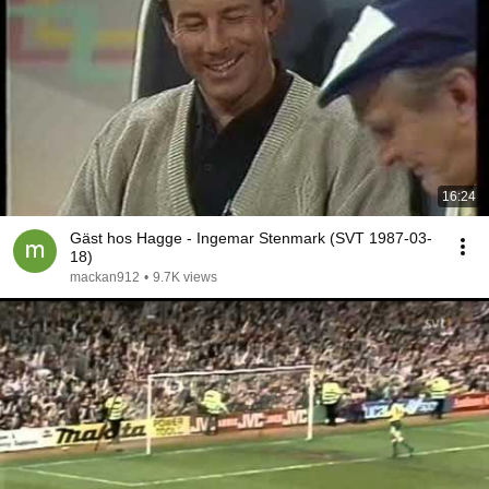
16:24
Gäst hos Hagge - Ingemar Stenmark (SVT 1987-03-
18)
mackan912
•
9.7K views