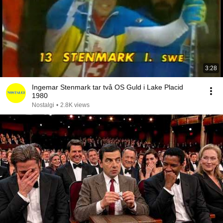
3:28
Ingemar Stenmark tar två OS Guld i Lake Placid
1980
Nostalgi
•
2.8K views