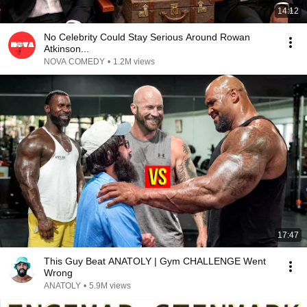
14:12
No Celebrity Could Stay Serious Around Rowan
Atkinson...
NOVA COMEDY
•
1.2M views
17:47
This Guy Beat ANATOLY | Gym CHALLENGE Went
Wrong
ANATOLY
•
5.9M views