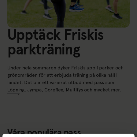
Upptäck Friskis
parkträning
Under hela sommaren dyker Friskis upp i parker och
grönområden för att erbjuda träning på olika håll i
landet. Det blir ett varierat utbud med pass som
Löpning, Jympa, Coreflex, Multifys och mycket mer.
Våra populära pass