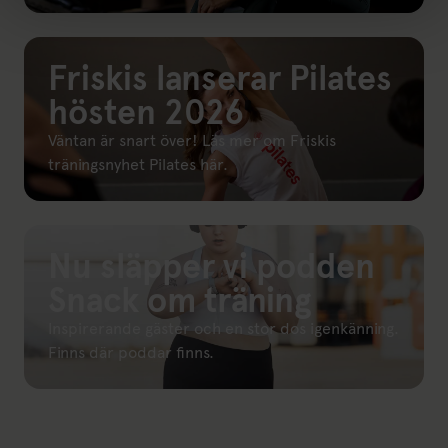
Länk till: Trendspaning 2026
Friskis lanserar Pilates
hösten 2026
Väntan är snart över! Läs mer om Friskis
träningsnyhet Pilates här.
Länk till: Friskis lanserar Pilates
Nu släpper vi podden
Snack om träning
Inspirerande gäster och en stor dos igenkänning.
Finns där poddar finns.
Länk till: Snack om träning