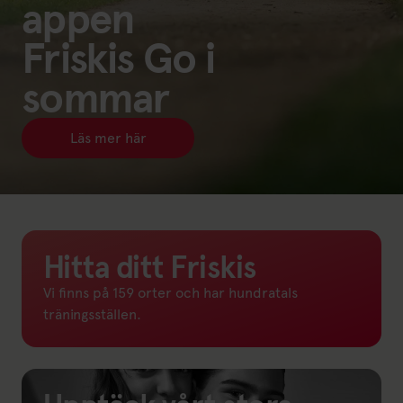
appen
Friskis Go i
sommar
Läs mer här
Länk till: Läs mer här(öppnas i ny flik)
Hitta ditt Friskis
Vi finns på 159 orter och har hundratals
träningsställen.
Länk till: Träningsställen