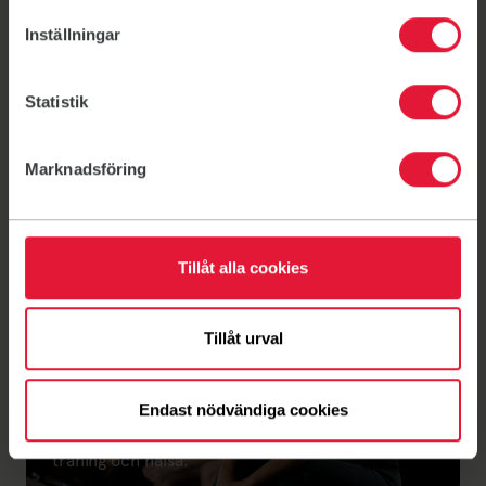
Här öppnar Friskis nya
Inställningar
gym 2026
Malmö, Göteborg, Flen, Årsta och Visby. Läs mer
Statistik
om Friskis nya gym 2026.
Marknadsföring
Länk till: Friskis växer - flera nya gym på gång(öppnas i ny fli
Tillåt alla cookies
Aktuellt
Tillåt urval
5 träningstrender
2026
Endast nödvändiga cookies
Friskis årliga trendspaning fångar morgondagens
träning och hälsa.