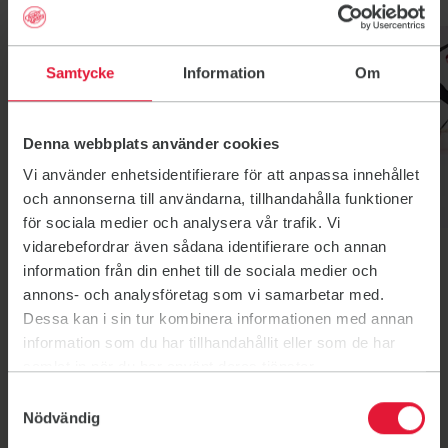
Gruppträning
Link till: Gruppträning
Yoga
Cirkelfys
Samtycke
Information
Om
Denna webbplats använder cookies
Vi använder enhetsidentifierare för att anpassa innehållet
och annonserna till användarna, tillhandahålla funktioner
för sociala medier och analysera vår trafik. Vi
Yoga
Cirkelfys
Yoga
vidarebefordrar även sådana identifierare och annan
Cirkelfys
information från din enhet till de sociala medier och
annons- och analysföretag som vi samarbetar med.
Dessa kan i sin tur kombinera informationen med annan
information som du har tillhandahållit eller som de har
samlat in när du har använt deras tjänster.
Samtyckesval
Nödvändig