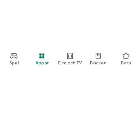
Spel
Appar
Film och TV
Böcker
Barn
Google Play
Play Pass
Play-poäng