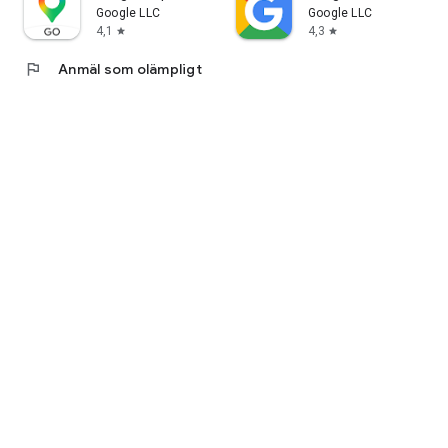
Google LLC
Google LLC
4,1
4,3
star
star
flag
Anmäl som olämpligt