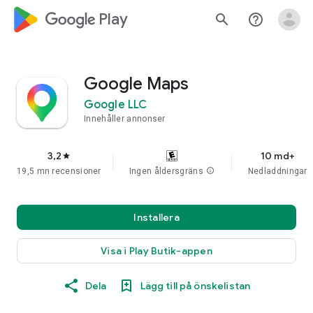
google_logo Play
search
help_outline
Google Maps
Google LLC
Innehåller annonser
3,2
10 md+
star
19,5 mn recensioner
Ingen åldersgräns
info
Nedladdningar
Installera
Visa i Play Butik-appen
Dela
Lägg till på önskelistan