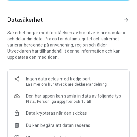
hotell.
● Gå aldrig vilse i områden med dålig täckning med hjälp av
offlinekartor.
Datasäkerhet
arrow_forward
● Sök efter lokala ställen och saker du kan göra, och välj
baserat på recensioner och foton från andra användare.
Säkerhet börjar med förståelsen av hur utvecklare samlar in
och delar din data. Praxis för dataintegritet och säkerhet
Upptäck och utforska som om det var din egen hemstad:
varierar beroende på användning, region och ålder.
● Du kan känna dig trygg när du utforskar tack vare de 500
Utvecklaren har tillhandahållit denna information och kan
miljoner användare som bidrar och håller kartan uppdaterad
uppdatera den med tiden.
varje år.
● Undvik trängsel genom att se efter om det är många
besökare på ett ställe innan du kommer fram.
● Använd Lens i Maps till att se vägbeskrivningar till fots som
Ingen data delas med tredje part
en överlagring i den verkliga världen.
Läs mer
om hur utvecklare deklarerar delning
● Filtrera restauranger efter kök, öppettider, priser, betyg och
mer.
Den här appen kan samla in data av följande typ
● Ställ frågor om en plats, om allt från rätterna till
Plats, Personliga uppgifter och 10 till
parkeringsmöjligheter, och få snabba svar.
Data krypteras när den skickas
Lägg till Tiles och Complications på din Wear OS-enhet för att
snabbt söka och navigera.
Du kan begära att datan raderas
Vissa funktioner finns inte tillgängliga i alla länder eller städer.