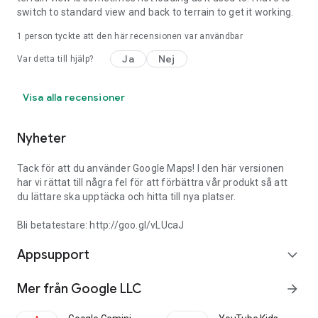
switch to standard view and back to terrain to get it working.
1 person tyckte att den här recensionen var användbar
Ja
Nej
Var detta till hjälp?
Visa alla recensioner
Nyheter
Tack för att du använder Google Maps! I den här versionen
har vi rättat till några fel för att förbättra vår produkt så att
du lättare ska upptäcka och hitta till nya platser.
Bli betatestare: http://goo.gl/vLUcaJ
Appsupport
expand_more
Mer från Google LLC
arrow_forward