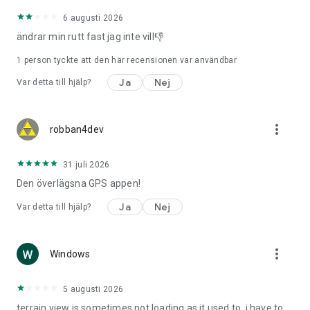
6 augusti 2026
ändrar min rutt fast jag inte vill👎
1 person tyckte att den här recensionen var användbar
Ja
Nej
Var detta till hjälp?
more_vert
robban4dev
31 juli 2026
Den överlägsna GPS appen!
Ja
Nej
Var detta till hjälp?
more_vert
Windows
5 augusti 2026
terrain view is sometimes not loading as it used to. i have to