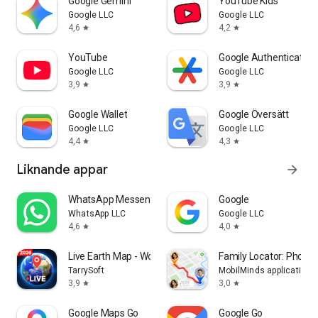
Google Gemini
YouTube Kids
Google LLC
Google LLC
4,6
4,2
star
star
YouTube
Google Authenticator
Google LLC
Google LLC
3,9
3,9
star
star
Google Wallet
Google Översätt
Google LLC
Google LLC
4,4
4,3
star
star
Liknande appar
arrow_forward
WhatsApp Messenger
Google
WhatsApp LLC
Google LLC
4,6
4,0
star
star
Live Earth Map - World Map 3D
Family Locator: Phone 
TarrySoft
MobilMinds applications
3,9
3,0
star
star
Google Maps Go
Google Go