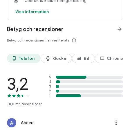
Oberoende säkerhetsgranskning
Navigeringsfunktionen är inte avsedd att användas av
Visa information
överdimensionerade fordon eller utryckningsfordon.
Betyg och recensioner
arrow_forward
Betyg och recensioner har verifierats
info_outline
Telefon
Klocka
Bil
Chromebo
phone_android
watch
directions_car_filled
laptop
3,2
5
4
3
2
1
18,8 mn
recensioner
more_vert
Anders