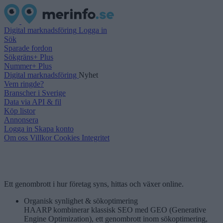
Digital marknadsföring
Logga in
Sök
Sparade fordon
Sökgräns+ Plus
Nummer+ Plus
Digital marknadsföring
Nyhet
Vem ringde?
Branscher i Sverige
Data via API & fil
Köp listor
Annonsera
Logga in
Skapa konto
Om oss
Villkor
Cookies
Integritet
Ett genombrott i hur företag syns, hittas och växer online.
Organisk synlighet & sökoptimering
HAARP kombinerar klassisk SEO med GEO (Generative
Engine Optimization), ett genombrott inom sökoptimering,