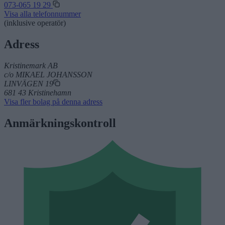
073-065 19 29
Visa alla telefonnummer
(inklusive operatör)
Adress
Kristinemark AB
c/o MIKAEL JOHANSSON
LINVÄGEN 19
681 43 Kristinehamn
Visa fler bolag på denna adress
Anmärkningskontroll