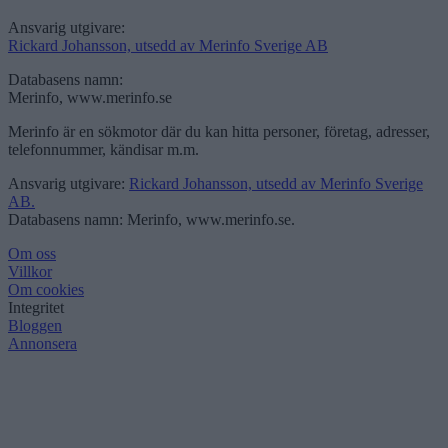
Ansvarig utgivare:
Rickard Johansson, utsedd av Merinfo Sverige AB
Databasens namn:
Merinfo, www.merinfo.se
Merinfo är en sökmotor där du kan hitta personer, företag, adresser,
telefonnummer, kändisar m.m.
Ansvarig utgivare:
Rickard Johansson, utsedd av Merinfo Sverige
AB.
Databasens namn: Merinfo, www.merinfo.se.
Om oss
Villkor
Om cookies
Integritet
Bloggen
Annonsera