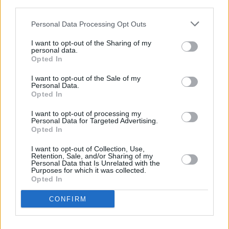
third parties.
Omsättning & resultat för Kristinemark AB
Personal Data Processing Opt Outs
Alla siffror anges i hela tusental.
I want to opt-out of the Sharing of my
personal data.
2025-12
Opted In
2024-12
2023-12
I want to opt-out of the Sale of my
Personal Data.
Omsättning
(tkr)
Opted In
5 436
5 665
I want to opt-out of processing my
7 145
Personal Data for Targeted Advertising.
Resultat efter finansnetto
(tkr)
Opted In
675
-175
I want to opt-out of Collection, Use,
375
Retention, Sale, and/or Sharing of my
Antal anställda
Personal Data that Is Unrelated with the
2
Purposes for which it was collected.
4
Opted In
4
Aktiekapital
(tkr)
CONFIRM
50
50
50