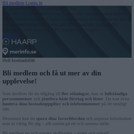
Bli medlem
Logga in
Ett genombrott i digital synlighet
Nyhet
HAARP, en del av Merinfo.se, hjälper ditt företag att växa online
med GEO (Generative Engine Optimization), en banbrytande teknik
för sökoptimering (SEO) som gör ditt varumärke synligt i AI-
genererade svar som ChatGPT, Gemini och Copilot.
Läs mer
Helt kostnadsfritt
Bli medlem och få ut mer av din
upplevelse!
Som medlem får du tillgång till
fler sökningar
, kan se
fullständiga
personnummer
och
jämföra både företag och löner
. Du kan även
hantera dina bostadsuppgifter och telefonnummer
på ett smidigt
sätt.
Dessutom kan du
spara dina favoritfordon
och anpassa information
som är viktig för dig – allt samlat på ett och samma ställe.
Bli medlem nu och upplev skillnaden – gratis och enkelt!