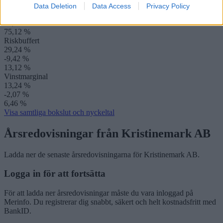
Kassalikviditet
Data Deletion
Data Access
Privacy Policy
76,98 %
39,89 %
75,12 %
Riskbuffert
29,24 %
-9,42 %
13,12 %
Vinstmarginal
13,24 %
-2,07 %
6,46 %
Visa samtliga bokslut och nyckeltal
Årsredovisningar från Kristinemark AB
Ladda ner de senaste årsredovisningarna för Kristinemark AB.
Logga in för att fortsätta
För att ladda ner årsredovisningar måste du vara inloggad på
Merinfo. Du registrerar dig snabbt, säkert och helt kostnadsfritt med
BankID.