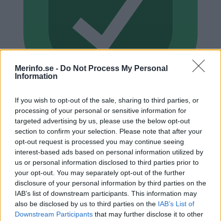
Merinfo.se -
Do Not Process My Personal
Information
If you wish to opt-out of the sale, sharing to third parties, or
processing of your personal or sensitive information for
targeted advertising by us, please use the below opt-out
section to confirm your selection. Please note that after your
Kreditupplysning med viktig information
opt-out request is processed you may continue seeing
Ingen anmärkning, ansökan, skuldsaldo, utmätning eller
interest-based ads based on personal information utilized by
konkursbeslut registrerat.
us or personal information disclosed to third parties prior to
your opt-out. You may separately opt-out of the further
Kontrollerat 2026-08-09
disclosure of your personal information by third parties on the
IAB’s list of downstream participants. This information may
Fordon registrerade på Kristinemark AB
also be disclosed by us to third parties on the
IAB’s List of
Downstream Participants
that may further disclose it to other
Bokslut & nyckeltal