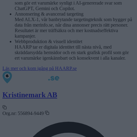
som gör ert varumärke synligt i AI-genererade svar som
ChatGPT, Gemini och Copilot.
Annonsering & avancerad targeting
Med ALX-1, vår banbrytande targetingteknik som bygger på
data från merinfo.se, når dina annonser precis rätt personer.
Resultatet är mer träffsäkra och mer kostnadseffektiva
kampanjer.
Webbproduktion & visuell identitet
HAARP tar er digitala identitet till nästa nivå, med
skräddarsydda hemsidor och en stark grafisk profil som gör
ert varumärke igenkännbart och konsekvent i alla kanaler.
Läs mer och kom igång på HAARP.se
Kristinemark AB
Org.nr:
556894-9449