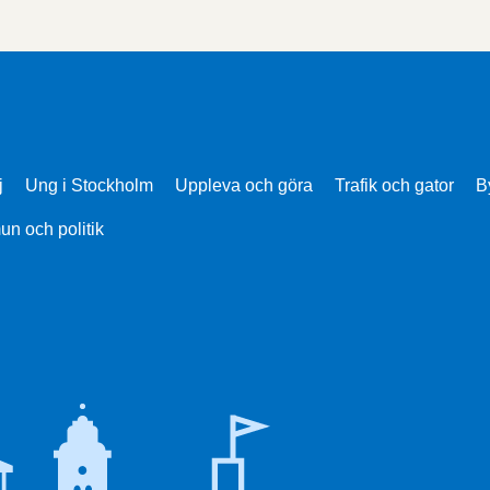
j
Ung i Stockholm
Uppleva och göra
Trafik och gator
B
n och politik