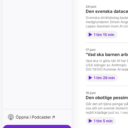
24 juni
Den svenska datace
Svenska elnätsbolag badar
medgrundaren Simon Angeld
capex-boomen inom AI och datacenter som pågår världen över. Dessuto
grundläggande affärsmodel
1 tim 15 min
17 juni
"Vad ska barnen arb
Vad ska vi göra när AI ha
USA stänger av Anthropic F
[00:19:00] Kommer AI leda
Andreessen om när superin
1 tim 26 min
om du inte behövde jobba? 
initiativkraft, nyfikenhet
[00:53:00] AI-attityder: 
om börs, ekonomi och finan
10 juni
https://x.com/marknadspo
Den obotlige pessim
Går det att tjäna pengar p
oss allt om svensk biotech.
rejält köpläge just nu. I
Öppna i Podcaster
Vahlnes bakgrund: från can
1 tim 5 min
00:08 Hur proffs utvärdera
Portföljtänk och "kill you