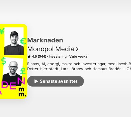
Marknaden
Monopol Media
4,6 (544)
Investering
Varje vecka
Finans, AI, energi, makro och investeringar, med Jacob Bu
Petter Hjertstedt, Lars Jörnow och Hampus Brodén + GÄS
MER
månad, gå in på https://www.monopol.se
Senaste avsnittet