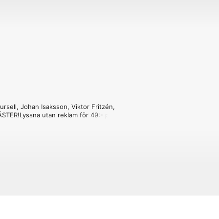
rsell, Johan Isaksson, Viktor Fritzén, 
TER!Lyssna utan reklam för 49:- per 