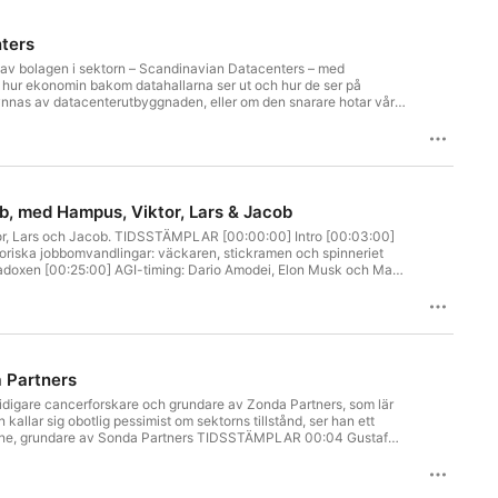
ters
 av bolagen i sektorn – Scandinavian Datacenters – med
 hur ekonomin bakom datahallarna ser ut och hur de ser på
unkter eller idéer? Mejla till jacob@monopolmedia.se
b, med Hampus, Viktor, Lars & Jacob
ktor, Lars och Jacob. TIDSSTÄMPLAR [00:00:00] Intro [00:03:00]
toriska jobbomvandlingar: väckaren, stickramen och spinneriet
radoxen [00:25:00] AGI-timing: Dario Amodei, Elon Musk och Marc
säger om framtidens arbetsmarknad [00:37:00] Vad skulle du göra
eller permanent struktur? [00:48:00] Råd till nyexade:
– och vad det säger om mänsklighetens förhållande till förändring
or? [00:57:00] Framtidens yrken OM PODDEN Marknaden är en podd
tzén, Lars Jörnow och Jacob Bursell. Följ oss på X:
a Partners
 tidigare cancerforskare och grundare av Zonda Partners, som lär
kallar sig obotlig pessimist om sektorns tillstånd, ser han ett
Vahlne, grundare av Sonda Partners TIDSSTÄMPLAR 00:04 Gustaf
vslöjade att Roche tyst tagit bort en molekyl ur sin pipeline.
isk vs studierisk – vad specialistfonder aldrig accepterar. 00:14
r längs vägen: subgrupp av subgrupp av subgrupp. 00:20