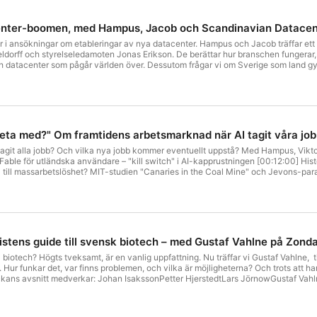
nter-boomen, med Hampus, Jacob och Scandinavian Datacen
 i ansökningar om etableringar av nya datacenter. Hampus och Jacob träffar ett
orff och styrelseledamoten Jonas Erikson. De berättar hur branschen fungerar,
m frågar vi om Sverige som land gynnas av datacenterutbyggnaden, eller om den snarare hotar vår
l. Med Hampus Brodén, Jacob Bursell, Jonas Erikson och Simon Angeldorff. Synp
eta med?" Om framtidens arbetsmarknad när AI tagit våra job
r tagit alla jobb? Och vilka nya jobb kommer eventuellt uppstå? Med Hampus, Vi
able för utländska användare – "kill switch" i AI-kapprustningen [00:12:00] His
 till massarbetslöshet? MIT-studien "Canaries in the Coal Mine" och Jevons-pa
telligensen kommer [00:31:00] Komparativa fördelar vs AI – och vad IQ-kurvan 
Lars drömmer om tåg och fotboll [00:44:00] 40-timmarsveckan – historisk relikt 
 och att hålla sig à jour med verktygen [00:52:00] Eric Schmidt utbuad på Harvard 
30% positiva i USA, 70% positiva i Kina – varför är det tvärtom mot vad man tr
s. Vi som gör den är Hampus Brodén, Johan Isaksson, Petter Hjerstedt, Viktor Fri
dden Hör av er till oss på jacob@monopolmedia.se
istens guide till svensk biotech – med Gustaf Vahlne på Zond
å biotech? Högts tveksamt, är en vanlig uppfattning. Nu träffar vi Gustaf Vahlne,
 Hur funkar det, var finns problemen, och vilka är möjligheterna? Och trots att han 
 veckans avsnitt medverkar: Johan IsakssonPetter HjerstedtLars JörnowGustaf 
cerforskning på Karolinska till Sonda Partners 00:06 Bioinvent-caset: hur Gustaf a
r biotech: fas, vetenskaplig grund, management, ägarstruktur. 00:12 Regulatorisk r
r darlings" – varför man inte får kära ner sig i ett enda bolag. 00:18 Röda flaggo