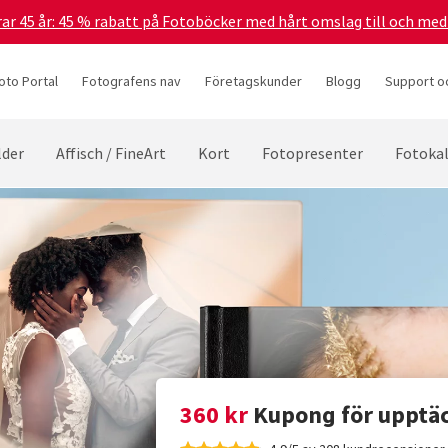
irar 45 år: 45 % rabatt på Fotoböcker med hårt omslag till och me
oto Portal
Fotografens nav
Företagskunder
Blogg
Support oc
lder
Affisch / FineArt
Kort
Fotopresenter
Fotoka
360 kr
Kupong för upptäck