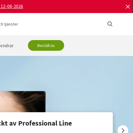
d 12-08-2026
h tjänster
lendrar
Beställ nu
t av Professional Line