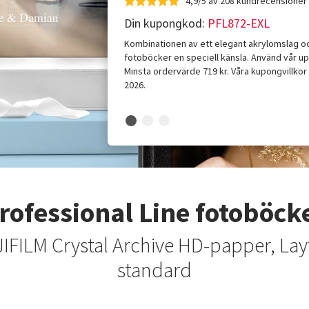
4,9/5 av 208 kundrecensioner
Din kupongkod:
PFL872-EXL
Kombinationen av ett elegant akrylomslag och
fotoböcker en speciell känsla. Använd vår
Minsta ordervärde 719 kr. Våra kupongvillkor en
2026.
rofessional Line fotoböck
UJIFILM Crystal Archive HD-papper, La
standard