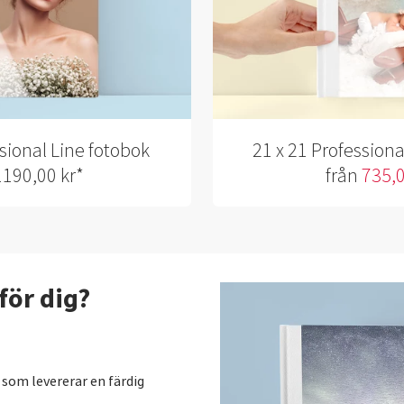
ssional Line fotobok
21 x 21 Profession
1190,00 kr*
från
735,0
för dig?
 som levererar en färdig