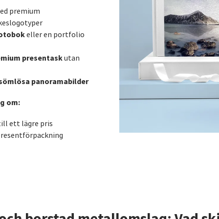
 med premium
keslogotyper
fotobok
eller en portfolio
emium presentask
utan
r sömlösa panoramabilder
ag om:
ll ett lägre pris
presentförpackning
 och borstad metallomslag: Vad ski