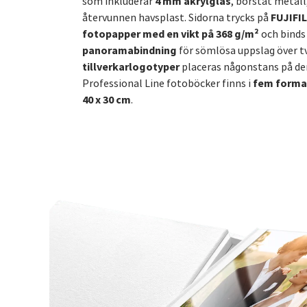
4 mm akrylglas
som inkluderar
, borstat metall
FUJIFIL
återvunnen havsplast. Sidorna trycks på
fotopapper med en vikt på 368 g/m²
och bind
panoramabindning
för sömlösa uppslag över tv
tillverkarlogotyper
placeras någonstans på de
fem format 
Professional Line fotoböcker finns i
40 x 30 cm
.