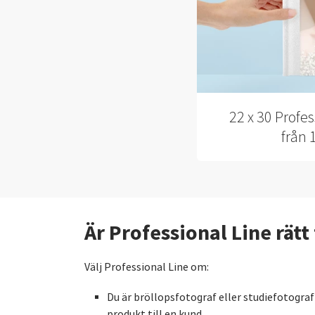
22 x 30 Profe
från 
Är Professional Line rätt 
Välj Professional Line om:
Du är bröllopsfotograf eller studiefotograf
produkt till en kund