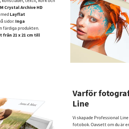
, konstläder, textil, kork och
M Crystal Archive HD
Layflat
s med
Inga
å sidor.
n färdiga produkten.
från 21 x 21 cm till
Varför fotogra
Line
Vi skapade Professional Line 
fotobok. Oavsett om du är e