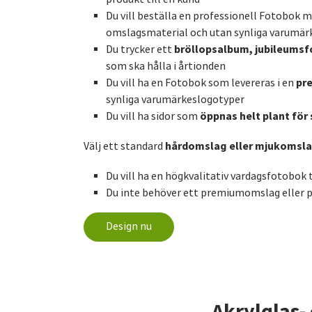
Du vill beställa en professionell Fotobok
omslagsmaterial och utan synliga varumär
bröllopsalbum, jubileums
Du trycker ett
som ska hålla i årtionden
pr
Du vill ha en Fotobok som levereras i en
synliga varumärkeslogotyper
öppnas helt plant fö
Du vill ha sidor som
hårdomslag eller mjukomsl
Välj ett standard
Du vill ha en högkvalitativ vardagsfotobok ti
Du inte behöver ett premiumomslag eller 
Design nu
Akrylglas-