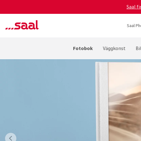
Saal f
Saal Ph
Fotobok
Väggkonst
Bi