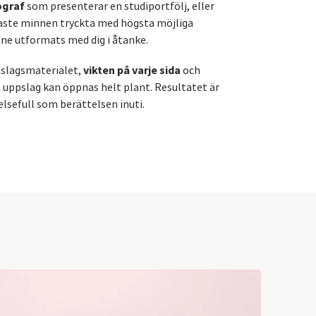
ograf
som presenterar en studiportfölj, eller
igaste minnen tryckta med högsta möjliga
ine utformats med dig i åtanke.
vikten på varje sida
mslagsmaterialet,
och
 uppslag kan öppnas helt plant. Resultatet är
lsefull som berättelsen inuti.