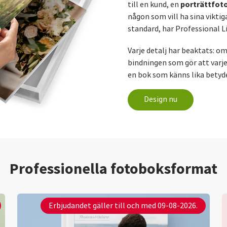
porträttfot
till en kund, en
någon som vill ha sina vikt
standard, har Professional L
Varje detalj har beaktats: o
bindningen som gör att varje
en bok som känns lika betyde
Design nu
Professionella fotoboksformat
Erbjudandet gäller till och med 09-08-2026.