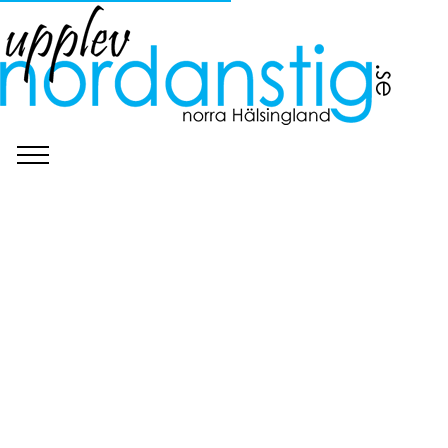
©
C.E.U.