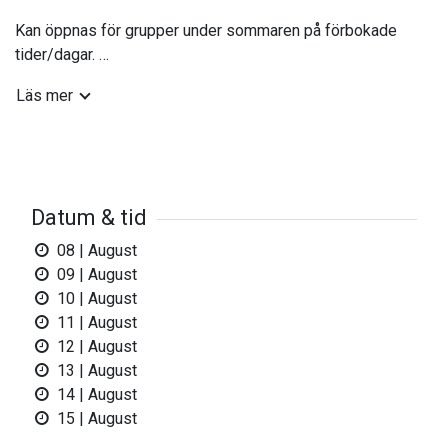
Kan öppnas för grupper under sommaren på förbokade
tider/dagar.
Läs mer
Öppet främst på Sommaren!
Varmt Välkomna!
Mer info på webbplats:
Datum & tid
https://www.hembygd.se/gnarp
08 | August
För visning, kontakta via mail
09 | August
info@gnarpshembygd.se
10 | August
11 | August
12 | August
13 | August
14 | August
15 | August