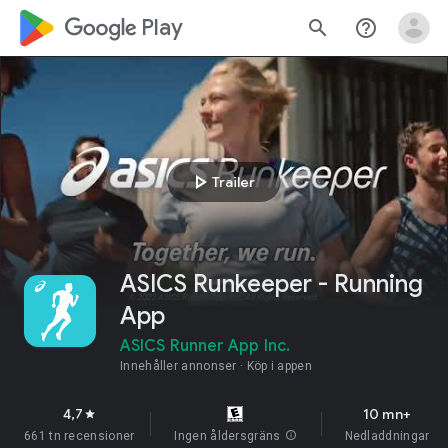
google_logo Play
search
help_outline
play_arrow
Trailer
ASICS Runkeeper - Running
App
ASICS Runner App Inc.
Innehåller annonser
Köp i appen
4,7
10 mn+
star
661 tn recensioner
Ingen åldersgräns
info
Nedladdningar