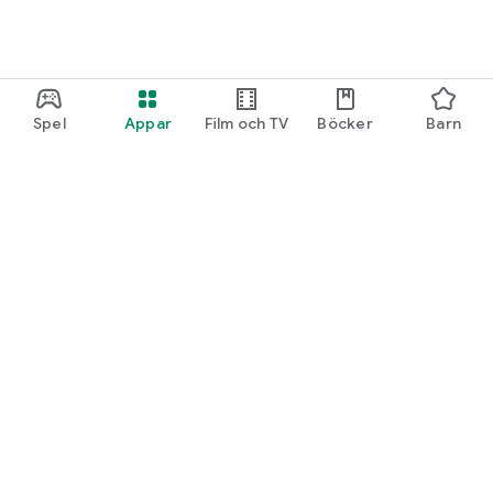
Spel
Appar
Film och TV
Böcker
Barn
Google Play
Play Pass
Play-poäng
Presentkort
Lös in kod
Återbetalningspolicy