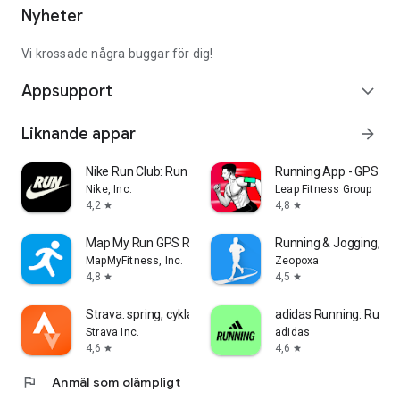
Nyheter
Vi krossade några buggar för dig!
Appsupport
expand_more
Liknande appar
arrow_forward
Nike Run Club: Run Tracker
Running App - GPS Run
Nike, Inc.
Leap Fitness Group
4,2
4,8
star
star
Map My Run GPS Running Tracker
Running & Jogging, Ru
MapMyFitness, Inc.
Zeopoxa
4,8
4,5
star
star
Strava: spring, cykla, vandra
adidas Running: Run tr
Strava Inc.
adidas
4,6
4,6
star
star
flag
Anmäl som olämpligt