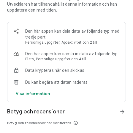
Utvecklaren har tillhandahållit denna information och kan
personligt anpassad träningsplan: 5 eller 10 km, halv- eller
uppdatera den med tiden.
helmaraton.
• Månadsvisa löparutmaningar: Håll motivationen uppe med
månadens löparutmaning. Utmana dina vänner och dela dina
Den här appen kan dela data av följande typ med
prestationer med Runkeepers community.
tredje part
Personliga uppgifter, Appaktivitet och 2 till
• Följ dina träningspass: Spring, gå, cykla, vandra och så
vidare: GPS-spårning ger dig en bra inblick i din träning i
Den här appen kan samla in data av följande typ
realtid. Logga din distans, hastighet, split-tempo, kalorier och
Plats, Personliga uppgifter och 4 till
mer.
Data krypteras när den skickas
• Sätt upp mål: Tänker du lopp, tempo eller mål som till
Du kan begära att datan raderas
exempel vikt? Våra ASICS Runkeeper-tränare, träningsplaner,
och månadens utmaning hjälper dig att nå dina fitnessmål.
Visa information
• Följ dina framsteg: Få detaljerade aktivitetsinsikter som
hjälper dig att se dina framsteg över tid.
Betyg och recensioner
arrow_forward
• Skoföljare: Håll koll på hur många mil dina löparskor har på
Betyg och recensioner har verifierats
info_outline
nacken, så talar appen om för dig när det är dags för ett nytt
par.