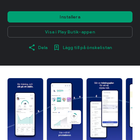
Installera
Visa i Play Butik-appen
Dela
Lägg till på önskelistan