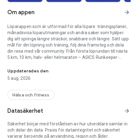
Om appen
arrow_forward
Löparappen som är utformad för alla löpare: träningsplaner,
månadsvisa löparutmaningar och andra saker som hjälper
dig att springa längre sträckor, snabbare och längre. Sätt upp
mål för din löpning och träning, följ dina framsteg och dela
din resa med vår community. Från första löprundan till nästa
5 km, 10 km, halv- eller helmaraton – ASICS Runkeeper-
Fitness- & löparapp med träningsplaner, träningspass och utmanin
appen är din hjälp på vägen att nå målet. Appen har 36
miljoner användare, en siffra som ständigt ökar.
Uppdaterades den
5 aug. 2026
VÅRA VIKTIGASTE FUNKTIONER
Anpassade träningsprogram
Månadsvisa löparutmaningar
Hälsa och fitness
Aktivitetsinsikter
Målsättning
Datasäkerhet
arrow_forward
Skoföljare
Säkerhet börjar med förståelsen av hur utvecklare samlar in
Överblick
och delar din data. Praxis för dataintegritet och säkerhet
varierar beroende på användning, region och ålder.
• Anpassade träningsplaner: Träna inför ett nytt lopp med en