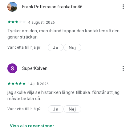
more_vert
• Gå med i vår löparcommunity som hjälper dig att köra på så
Frank Pettersson frankafan46
att du kan nå dina mål! Ladda ned ASICS Runkeeper-appen.
4 augusti 2026
ASICS Running Apps.
Tycker om den, men ibland tappar den kontakten så den
Run, walk, and jog with us!
genar sträckan.
Ja
Nej
Var detta till hjälp?
more_vert
SuperKolven
14 juli 2026
jag skulle vilja se historiken längre tillbaka. förstår att jag
måste betala då.
Ja
Nej
Var detta till hjälp?
Visa alla recensioner