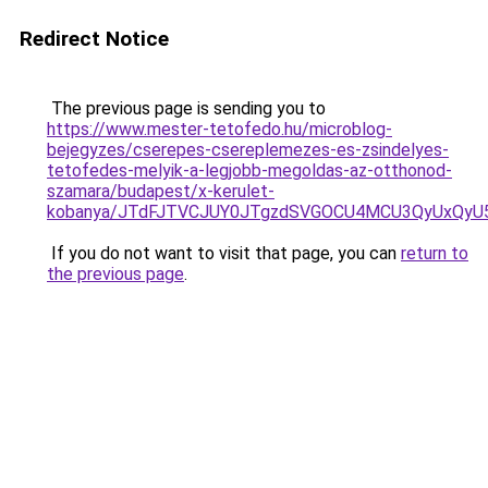
Redirect Notice
The previous page is sending you to
https://www.mester-tetofedo.hu/microblog-
bejegyzes/cserepes-csereplemezes-es-zsindelyes-
tetofedes-melyik-a-legjobb-megoldas-az-otthonod-
szamara/budapest/x-kerulet-
kobanya/JTdFJTVCJUY0JTgzdSVGOCU4MCU3QyUxQyU
If you do not want to visit that page, you can
return to
the previous page
.