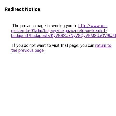
Redirect Notice
The previous page is sending you to
http://www.xn--
gzszerelo-01a.hu/bejegyzes/gazszerelo-xiv-kerulet-
budapest/budapest//KyVGRSUxNyVGQyVEMSUxOV9k
If you do not want to visit that page, you can
return to
the previous page
.