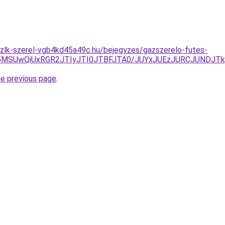
szlk-szerel-vgb4kd45a49c.hu/bejegyzes/gazszerelo-futes-
U5MSUwQiUxRGR2JTIyJTI0JTBFJTA0/JUYxJUEzJURCJUNDJT
he previous page
.