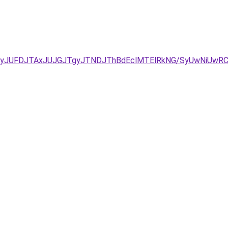
kyJUFDJTAxJUJGJTgyJTNDJThBdEclMTElRkNG/SyUwNiUwRC