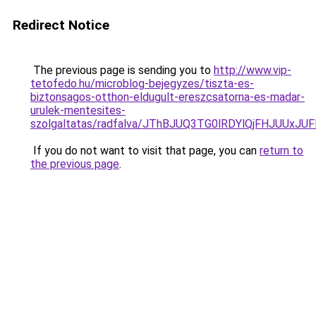
Redirect Notice
The previous page is sending you to
http://www.vip-
tetofedo.hu/microblog-bejegyzes/tiszta-es-
biztonsagos-otthon-eldugult-ereszcsatorna-es-madar-
urulek-mentesites-
szolgaltatas/radfalva/JThBJUQ3TG0lRDYlQjFHJU
If you do not want to visit that page, you can
return to
the previous page
.