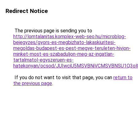
Redirect Notice
The previous page is sending you to
http://lomtalanitas.komplex-web-seo.hu/microblog-
bejegyzes/gyors-es-megbizhato-lakaskiuritesi-
megoldas-budapest-es-pest-megye-teruleten-hivjon-
minket-most-es-szabaduljon-meg-az-ingatlan-
tartalmatol-egyszeruen-es-
hatekonyan/ocsod/JUIwciU5MSVBNiVCMSVBNSU1Q3ol
If you do not want to visit that page, you can
return to
the previous page
.