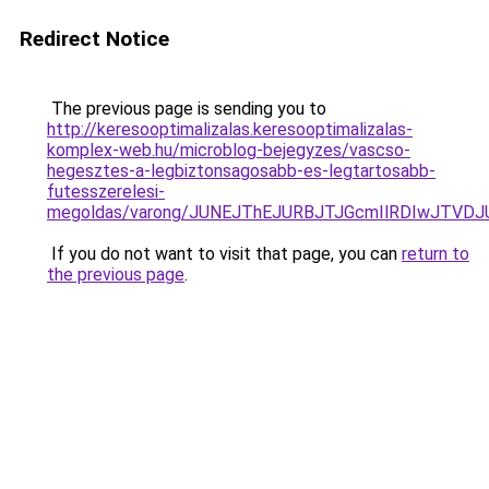
Redirect Notice
The previous page is sending you to
http://keresooptimalizalas.keresooptimalizalas-
komplex-web.hu/microblog-bejegyzes/vascso-
hegesztes-a-legbiztonsagosabb-es-legtartosabb-
futesszerelesi-
megoldas/varong/JUNEJThEJURBJTJGcmIlRDIwJTVD
If you do not want to visit that page, you can
return to
the previous page
.