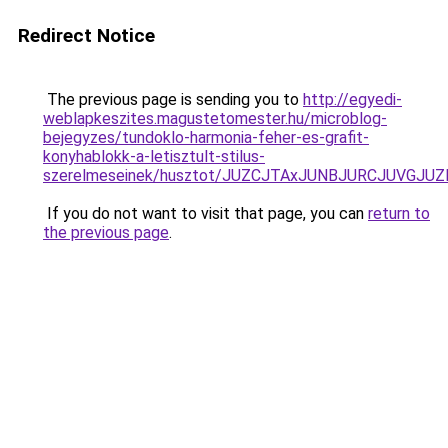
Redirect Notice
The previous page is sending you to
http://egyedi-
weblapkeszites.magustetomester.hu/microblog-
bejegyzes/tundoklo-harmonia-feher-es-grafit-
konyhablokk-a-letisztult-stilus-
szerelmeseinek/husztot/JUZCJTAxJUNBJURCJUVGJ
If you do not want to visit that page, you can
return to
the previous page
.