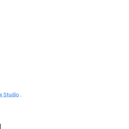
w Studio
.
d