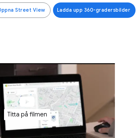
Öppna Street View
Ladda upp 360-gradersbilder
Titta på filmen