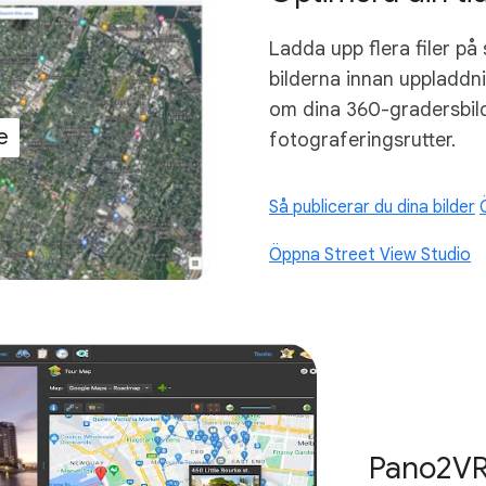
Ladda upp flera filer 
bilderna innan uppladdnin
om dina 360-gradersbil
e
fotograferingsrutter.
Så publicerar du dina bilder
Öppna Street View Studio
Pano2V